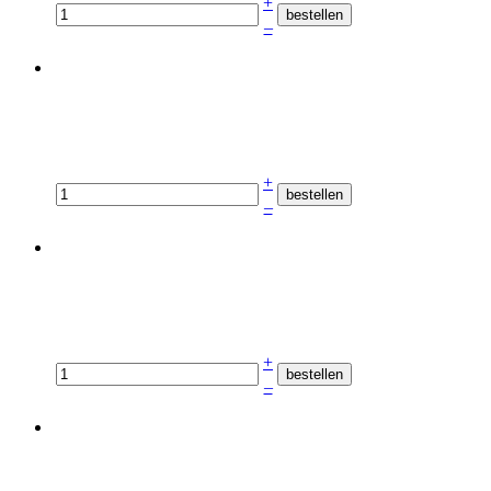
+
–
+
–
+
–