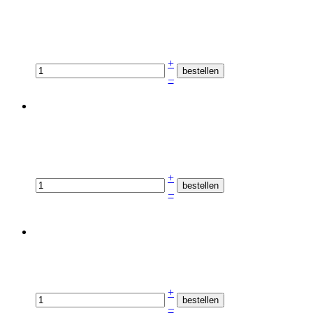
+
–
+
–
+
–