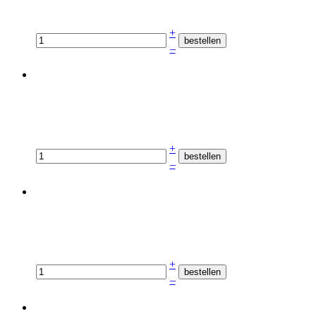
+
–
+
–
+
–