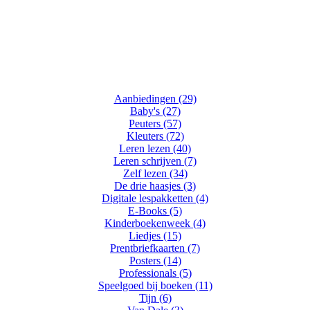
Aanbiedingen (29)
Baby's (27)
Peuters (57)
Kleuters (72)
Leren lezen (40)
Leren schrijven (7)
Zelf lezen (34)
De drie haasjes (3)
Digitale lespakketten (4)
E-Books (5)
Kinderboekenweek (4)
Liedjes (15)
Prentbriefkaarten (7)
Posters (14)
Professionals (5)
Speelgoed bij boeken (11)
Tijn (6)