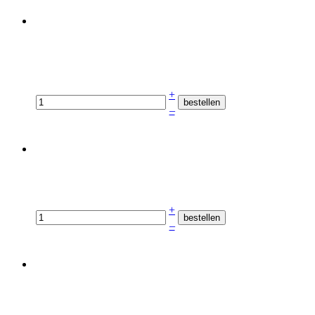
+
–
+
–