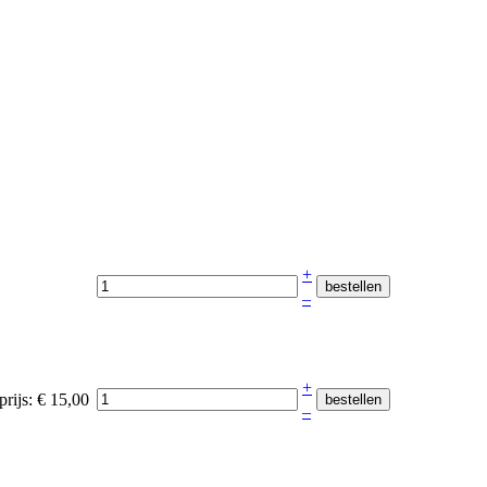
+
–
+
prijs:
€ 15,00
–