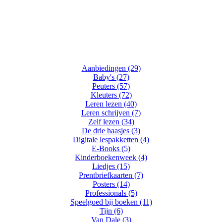
Aanbiedingen (29)
Baby's (27)
Peuters (57)
Kleuters (72)
Leren lezen (40)
Leren schrijven (7)
Zelf lezen (34)
De drie haasjes (3)
Digitale lespakketten (4)
E-Books (5)
Kinderboekenweek (4)
Liedjes (15)
Prentbriefkaarten (7)
Posters (14)
Professionals (5)
Speelgoed bij boeken (11)
Tijn (6)
Van Dale (3)