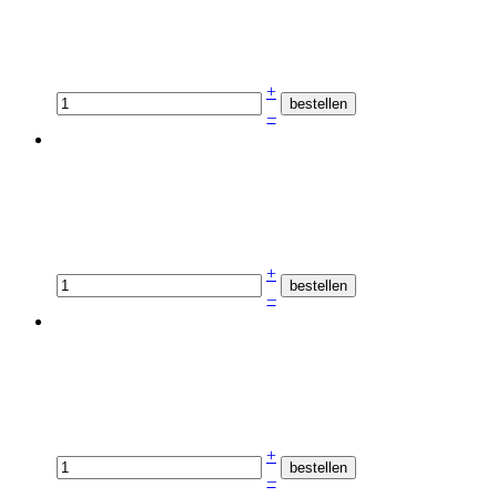
+
–
+
–
+
–