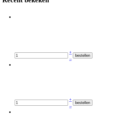
+
–
+
–