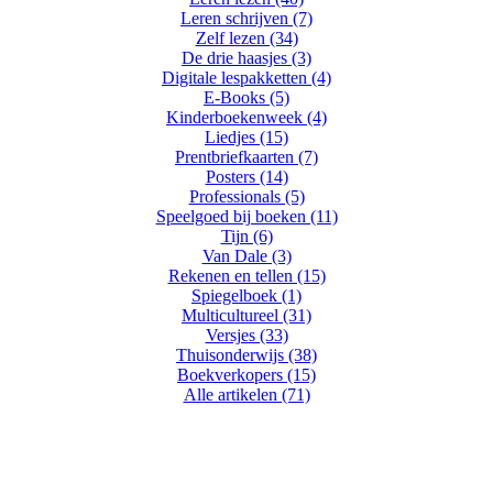
Leren schrijven (7)
Zelf lezen (34)
De drie haasjes (3)
Digitale lespakketten (4)
E-Books (5)
Kinderboekenweek (4)
Liedjes (15)
Prentbriefkaarten (7)
Posters (14)
Professionals (5)
Speelgoed bij boeken (11)
Tijn (6)
Van Dale (3)
Rekenen en tellen (15)
Spiegelboek (1)
Multicultureel (31)
Versjes (33)
Thuisonderwijs (38)
Boekverkopers (15)
Alle artikelen (71)