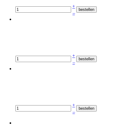
+
–
+
–
+
–