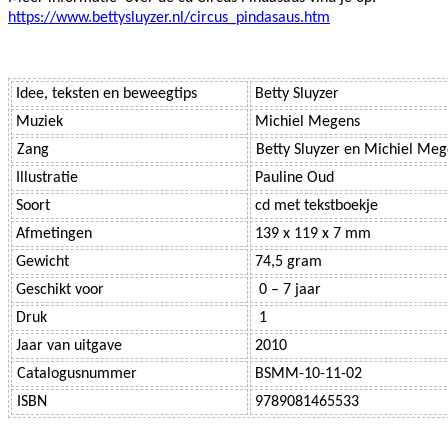
https://www.bettysluyzer.nl/circus_pindasaus.htm
Idee, teksten en beweegtips
Betty Sluyzer
Muziek
Michiel Megens
Zang
Betty Sluyzer en Michiel Me
Illustratie
Pauline Oud
Soort
cd met tekstboekje
Afmetingen
139 x 119 x 7 mm
Gewicht
74,5 gram
Geschikt voor
0 – 7 jaar
Druk
1
Jaar van uitgave
2010
Catalogusnummer
BSMM-10-11-02
ISBN
9789081465533