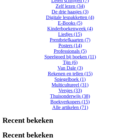
Leren schrijven (7)
Zelf lezen (34)
De drie haasjes (3)
Digitale lespakketten (4)
E-Books (5)
Kinderboekenweek (4)
Liedjes (15)
Prentbriefkaarten (7)
Posters (14)
Professionals (5)
Speelgoed bij boeken (11)
Tijn (6)
Van Dale (3)
Rekenen en tellen (15)
Spiegelboek (1)
Multicultureel (31)
Versjes (33)
Thuisonderwijs (38)
Boekverkopers (15)
Alle artikelen (71)
Recent bekeken
Recent bekeken