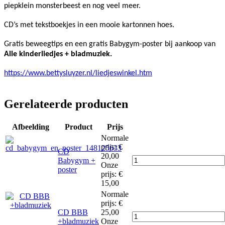
piepklein monsterbeest en nog veel meer.
CD’s met tekstboekjes in een mooie kartonnen hoes.
Gratis beweegtips en een gratis Babygym-poster bij aankoop van
Alle kinderliedjes + bladmuziek.
https://www.bettysluyzer.nl/liedjeswinkel.htm
Gerelateerde producten
Afbeelding
Product
Prijs
Normale
prijs:
€
CD
20,00
Babygym +
Onze
poster
prijs:
€
15,00
Normale
prijs:
€
CD BBB
25,00
+bladmuziek
Onze