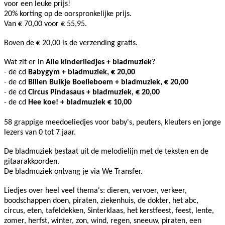
voor een leuke prijs!
20% korting op de oorspronkelijke prijs.
Van € 70,00 voor € 55,95.
Boven de € 20,00 is de verzending gratis.
Wat zit er in
Alle kinderliedjes + bladmuziek
?
- de cd
Babygym + bladmuziek, € 20,00
- de cd
Billen Buikje Boelieboem
+ bladmuziek
, € 20,00
- de cd
Circus Pindasaus
+ bladmuziek
, € 20,00
- de cd
Hee koe!
+ bladmuziek
€ 10,00
58 grappige meedoeliedjes voor baby's, peuters, kleuters en jonge
lezers van 0 tot 7 jaar.
De bladmuziek bestaat uit de melodielijn met de teksten en de
gitaarakkoorden.
De bladmuziek ontvang je via We Transfer.
Liedjes over heel veel thema's: dieren, vervoer, verkeer,
boodschappen doen, piraten, ziekenhuis, de dokter, het abc,
circus, eten, tafeldekken, Sinterklaas, het kerstfeest, feest, lente,
zomer, herfst, winter, zon, wind, regen, sneeuw, piraten, een