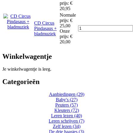
prijs:
€
20,95
Normale
prijs:
€
CD Circus
25,00
Pindasaus +
Onze
bladmuziek
prijs:
€
20,00
Winkelwagentje
Je winkelwagentje is leeg.
Categorieën
Aanbiedingen (29)
Baby's (27)
Peuters (57)
Kleuters (72)
Leren lezen (40)
Leren schrijven (7)
Zelf lezen (34)
De drie haasjes (3)