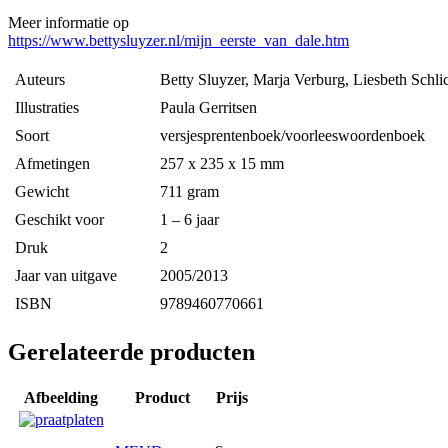
Meer informatie op
https://www.bettysluyzer.nl/mijn_eerste_van_dale.htm
Auteurs
Betty Sluyzer, Marja Verburg, Liesbeth Schli
Ill
ustraties
Paula Gerritsen
Soort
versjesprentenboek/voorleeswoordenboek
Afmetingen
257 x 235 x 15 mm
Gewicht
711 gram
Geschikt voor
1 – 6 jaar
Druk
2
Jaar van uitgave
2005/2013
ISBN
9789460770661
Gerelateerde producten
Afbeelding
Product
Prijs