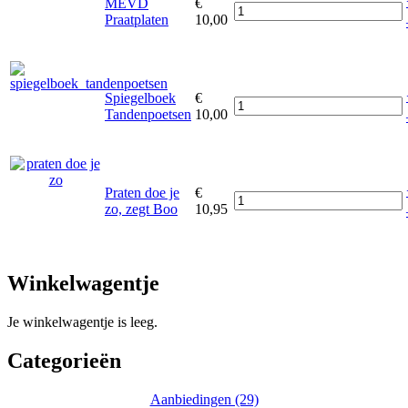
MEVD
€
Praatplaten
10,00
Spiegelboek
€
Tandenpoetsen
10,00
Praten doe je
€
zo, zegt Boo
10,95
Winkelwagentje
Je winkelwagentje is leeg.
Categorieën
Aanbiedingen (29)