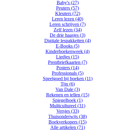
Baby's (27)
Peuters (57)
Kleuters (72)
Leren lezen (40)
Leren schrijven (7)
Zelf lezen (34)
De drie haasjes (3)
Digitale lespakketten (4)
E-Books (5)
Kinderboekenweek (4)
Liedjes (15)
Prentbriefkaarten (7)
Posters (14)
Professionals (5)
Speelgoed bij boeken (11)
Tijn (6)
Van Dale (3)
Rekenen en tellen (15)
Spiegelboek (1)
Multicultureel (31)
Versjes (33)
Thuisonderwijs (38)
Boekverkopers (15)
Alle artikelen (71)