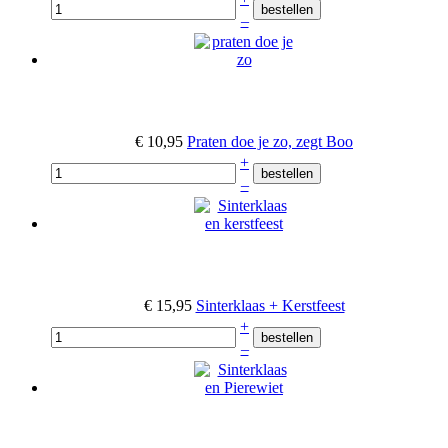
–
€ 10,95
Praten doe je zo, zegt Boo
+
–
€ 15,95
Sinterklaas + Kerstfeest
+
–